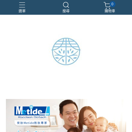
0
選單
搜尋
購物車
aimeedemarstw
琥珀
空間噴霧
脈輪香水
龍涎香